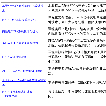
本教程从7系列FPGA开始，Xilinx提出了Vi
基于Vivado的高性能FPGA设计技
和系统为中心的下一代开发环境，以解
术
课程主要介绍基于FPGA器件实现高速
FPGA-DSP算法实现与优化
键技术，为广大信号处理工程师使用FP
课程实质上是对FPGA结构资源、设计
高性能FPGA系统设计与优化
面现象看到FPGA技术的实质，从而为
FPGA动态重构技术可以实现硬件资源
XiLinx FPGA局部可重构技术
系统、在线检测与容错系统等，以及网
课程中熟练掌握fpga设计相关开发工具的使
代码优化，能够进行复杂逻辑的RTL设
FPGA设计高级课程
中的应用。
本课程重要讲解Altera器件高级特性
Altera FPGA设计技术高级研修班
法。
基于Xilinx FPGA的高速数据连接技
本课程关注如何基于Xilinx芯片和F
术
通过本课程，学员能够快速掌握基于PC
FPGA项目案例培训课程
间。
（FSFP0701）