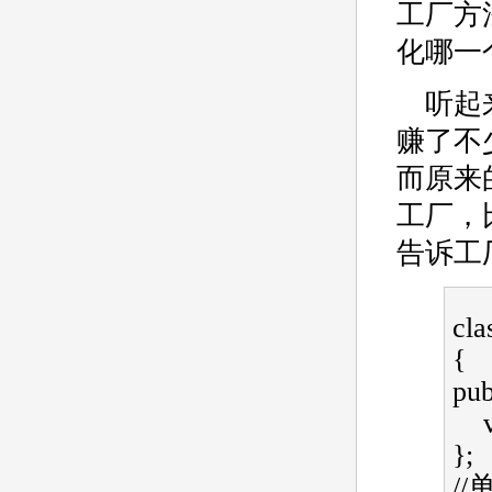
工厂方
化哪一个
听起
赚了不
而原来
工厂，
告诉工
cla
{   
publ
};  
//