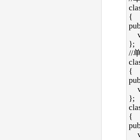
cla
{   
publ
};  
//
cla
{   
publ
};  
cla
{   
publ