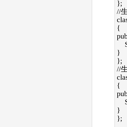
};  
//
cla
{   
publ
    SingleCoreA* CreateSingleCore() { return new SingleCoreA; 
}   
};  
//
cla
{   
publ
    SingleCoreB* CreateSingleCore() { return new SingleCoreB; 
}   
};  