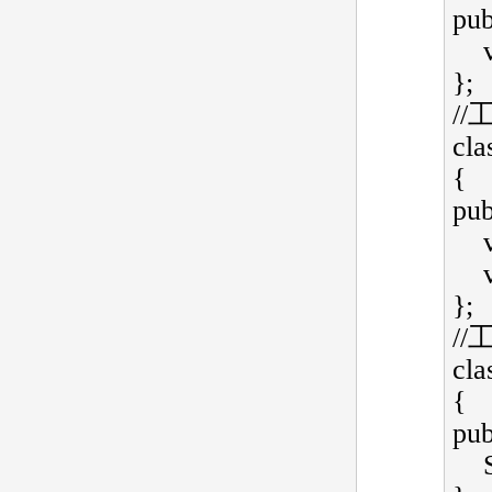
publ
};  
//工
cla
{   
publ
};  
/
cla
{   
publ
    SingleCore* CreateSingleCore() { return new SingleCoreA(); 