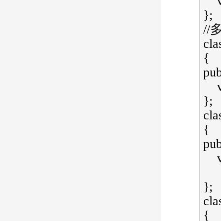
};  
//多
cla
{   
publ
};  
cla
{   
publ
};  
cla
{   