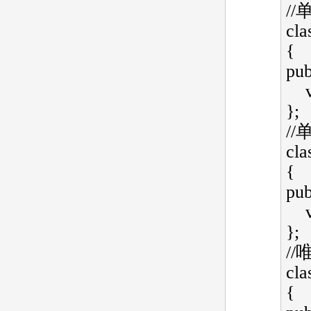
//
cla
{   
publ
};  
//
cla
{   
publ
};  
cla
{   