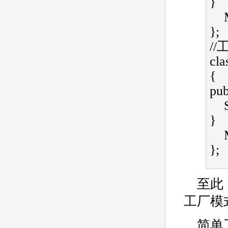
}   
};  
/
cla
{   
publ
    SingleCore* CreateSingleCore() { return new SingleCoreB(); 
}   
};  
至此，
工厂模
简单