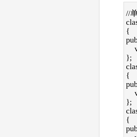
//单
cla
{   
publ
};  
cla
{   
publ
};  
cla
{   
publ