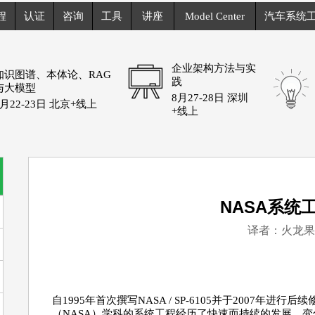
程
认证
咨询
工具
讲座
Model Center
汽车系统
企业架构方法与实
知识图谱、本体论、RAG
践
与大模型
8月27-28日 深圳
8月22-23日 北京+线上
+线上
NASA系统
译者：火龙果A
自1995年首次撰写NASA / SP-6105并于2007年
（NASA）学科的系统工程经历了快速而持续的发展。