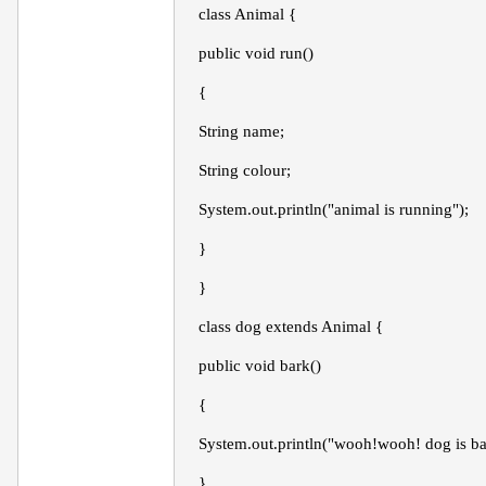
class Animal {
public void run()
{
String name;
String colour;
System.out.println("animal is running");
}
}
class dog extends Animal {
public void bark()
{
System.out.println("wooh!wooh! dog is ba
}