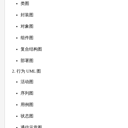
类图
封装图
对象图
组件图
复合结构图
部署图
2. 行为 UML 图
活动图
序列图
用例图
状态图
通信示意图