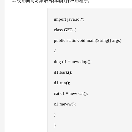
4. 使用面向对象语言构建软件应用程序。
import java.io.*;
class GFG {
public static void main(String[] args)
{
dog d1 = new dog();
d1.bark();
d1.run();
cat c1 = new cat();
c1.meww();
}
}