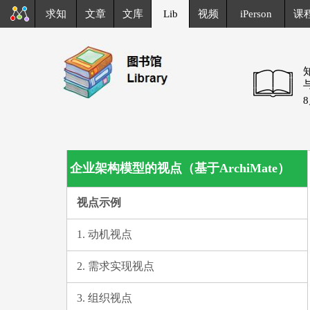
求知
文章
文库
Lib
视频
iPerson
课
企业架构模型的视点（基于ArchiMate）
视点示例
1. 动机视点
2. 需求实现视点
3. 组织视点