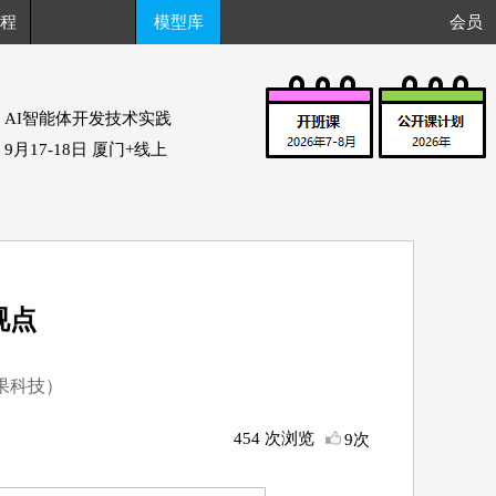
程
模型库
会员
AI智能体开发技术实践
9月17-18日 厦门+线上
视点
果科技）
454 次浏览
9次