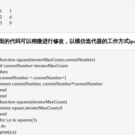
1	1
2	4
3	9
面的代码可以稍微进行修改，以模仿迭代器的工作方式ipa
function square(iteratorMaxCount,currentNumber)
if currentNumber<iteratorMaxCount
then

currentNumber = currentNumber+1
return currentNumber, currentNumber*currentNumber
end
end

function squares(iteratorMaxCount)
return square,iteratorMaxCount,0
end

for i,n in squares(3)
 do 
print(i,n)