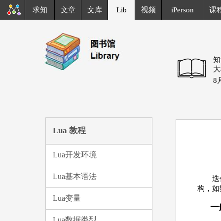
求知
文章
文库
Lib
视频
iPerson
课
知
大
8
Lua 教程
Lua开发环境
Lua基本语法
迭
构，如
Lua变量
一
Lua数据类型