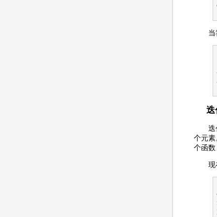
当
迭
迭
个元素
个函数
现