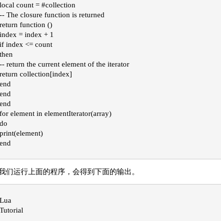
local count = #collection
-- The closure function is returned
return function ()
index = index + 1

if index <= count
then
-- return the current element of the iterator
return collection[index]
end
end
end

for element in elementIterator(array)
do
print(element)
end
我们运行上面的程序，会得到下面的输出。
Lua
Tutorial