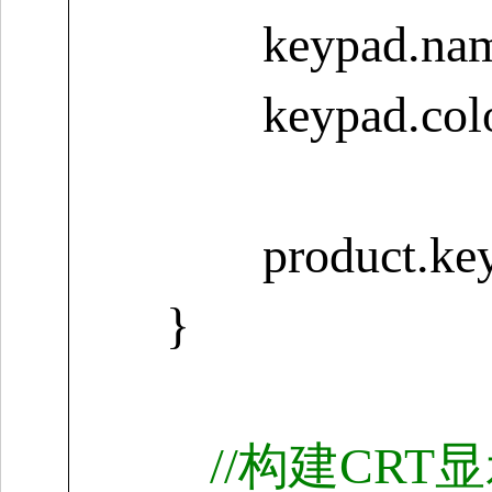
keypad.nam
keypad.col
product.ke
}
//
构建
CRT
显