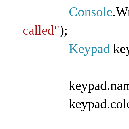
Console
.W
called"
);
Keypad
ke
keypad.nam
keypad.col