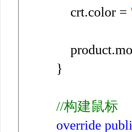
crt.color
=
product.mo
}
//
构建鼠标
override
publ