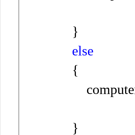
}
else
{
compute
}