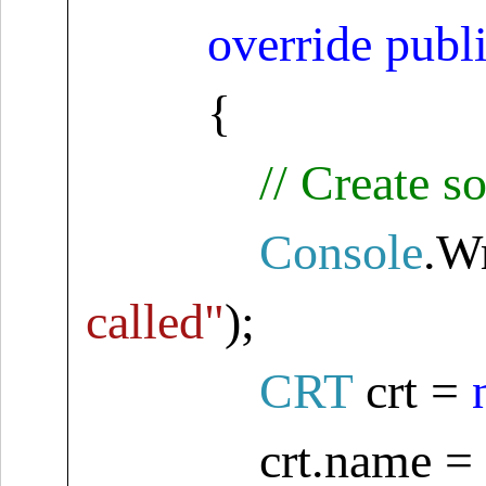
override
publ
{
// Create 
Console
.W
called"
);
CRT
crt
=
crt.name 