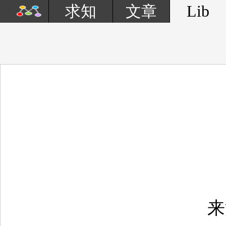
Lib
求知
文章
来