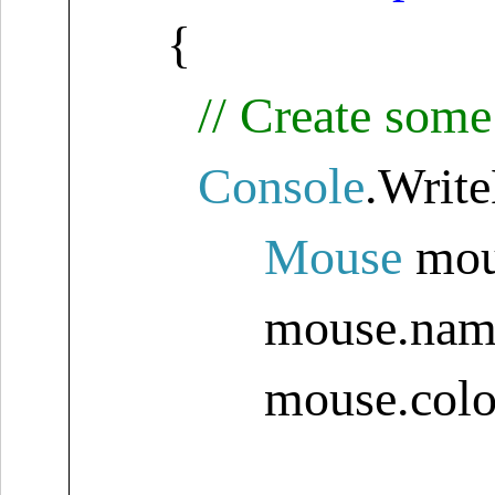
{
// Create som
Console
.Writ
Mouse
mo
mouse.nam
mouse.colo