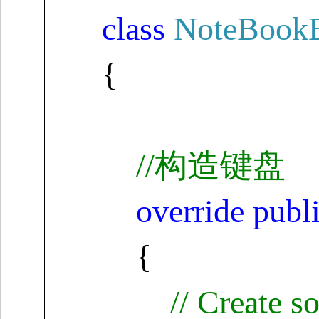
class
NoteBookB
{
//
构造键盘
override
publ
{
// Create 