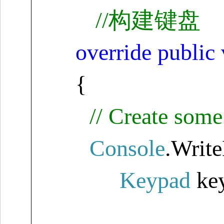
//
构建键盘
override
public
{
// Create som
Console
.Writ
Keypad
ke