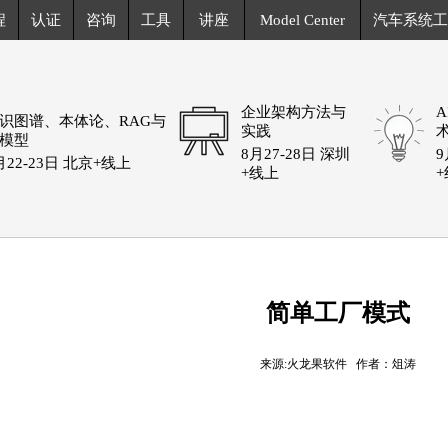
程
认证
咨询
工具
讲座
Model Center
汽车系统工
企业架构方法与
识图谱、本体论、RAG与
实践
模型
8月27-28日 深圳
9
月22-23日 北京+线上
+线上
简单工厂模式
来源:火龙果软件 作者：俎涛