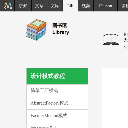
求知
文章
文库
Lib
视频
iPerson
课
知
大
8
设计模式教程
简单工厂模式
AbstractFactory模式
FactoryMethod模式