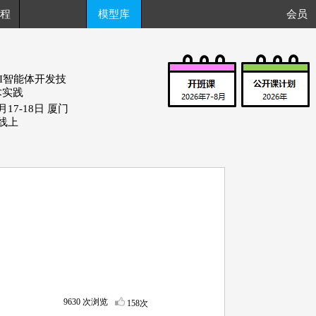
程
模型库
会员
AI智能体开发技
术实践
月17-18日 厦门
+线上
9630 次浏览
158次