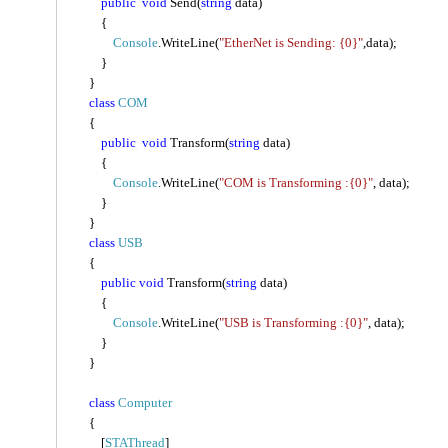
public
void
Send(
string
data)
{
Console
.WriteLine
(
"
EtherNet
is Sending: {0}"
,data);
}
}
class
COM
{
public
void
Transform(
string
data)
{
Console
.WriteLine
(
"COM is Transforming :{0}"
, data);
}
}
class
USB
{
public
void
Transform(
string
data)
{
Console
.WriteLine
(
"USB is Transforming :{0}"
, data);
}
}
class
Computer
{
[
STAThread
]