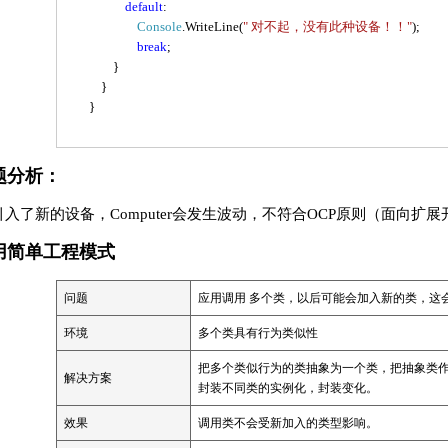
default
:
Console
.WriteLine
(
"
对不起，没有此种设备！！
"
);
break
;
}
}
}
题分析：
引入了新的设备，Computer会发生波动，不符合OCP原则（面向扩
用简单工程模式
问题
应用调用 多个类，以后可能会加入新的类，这
环境
多个类具有行为类似性
把多个类似行为的类抽象为一个类，把抽象类
解决方案
封装不同类的实例化，封装变化。
效果
调用类不会受新加入的类型影响。