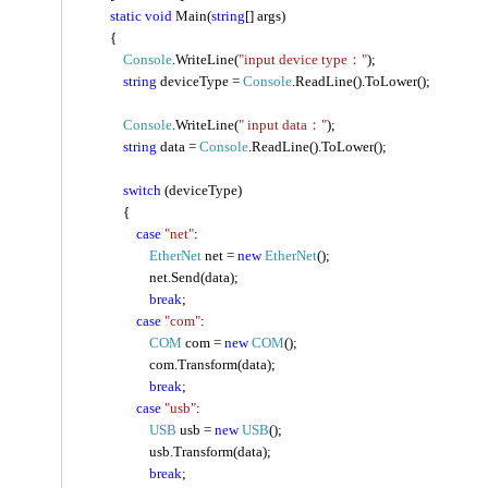
static
void
Main(
string
[]
args
)
{
Console
.WriteLine
(
"input device type
：
"
);
string
deviceType
=
Console
.ReadLine
().
ToLower
();
Console
.WriteLine
(
" input data
：
"
);
string
data =
Console
.ReadLine
().
ToLower
();
switch
(
deviceType
)
{
case
"net"
:
EtherNet
net =
new
EtherNet
();
net.Send
(data);
break
;
case
"com"
:
COM
com
=
new
COM
();
com.Transform
(data);
break
;
case
"
usb
"
:
USB
usb
=
new
USB
();
usb.Transform
(data);
break
;