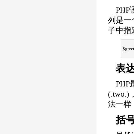
PH
列是一
子中指定
$gree
表
PH
(.tw
法一样， if
括