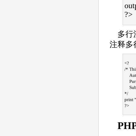
out
?>
多行
注释多
<?
/* Thi
   
   
    
*/
print
?>
PH