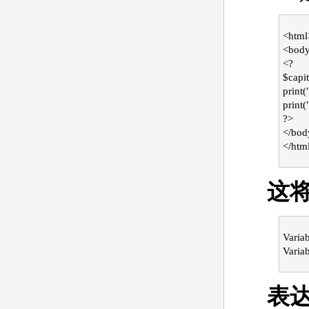
<html
<bod
<?
$capit
print(
print
?>
</bod
</htm
这
Variab
Variab
表