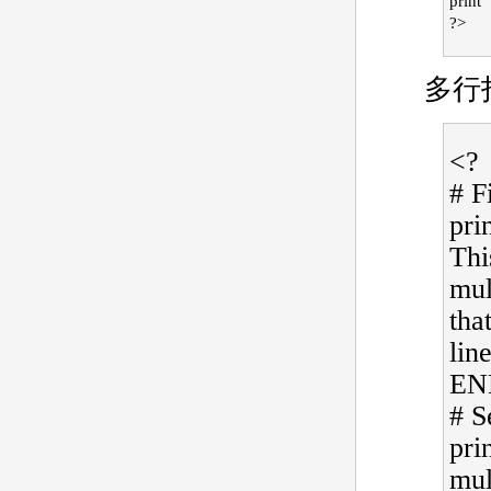
print
?>
多行
<?
# F
pr
Thi
mul
tha
lin
EN
# S
pri
mul