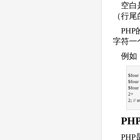
空白
（行尾
PH
字符一
例如，
$four 
$four
$four
2+
2; // 
PH
PH