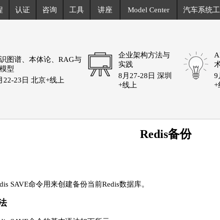
程
认证
咨询
工具
讲座
Model Center
汽车系统工
企业架构方法与
识图谱、本体论、RAG与
实践
模型
8月27-28日 深圳
9
月22-23日 北京+线上
+线上
Redis备份
edis SAVE命令用来创建备份当前Redis数据库。
法