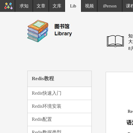
求知
文章
文库
Lib
视频
iPerson
课
知
大
8
Redis教程
Redis快速入门
Redis环境安装
R
Redis配置
语
Redis数据类型