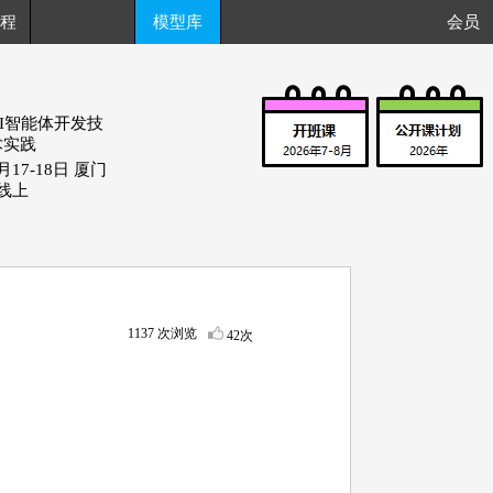
程
模型库
会员
AI智能体开发技
术实践
月17-18日 厦门
+线上
1137 次浏览
42次