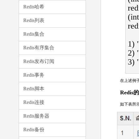
red
Redis哈希
(in
Redis列表
red
Redis集合
1) 
Redis有序集合
2)
3) 
Redis发布订阅
Redis事务
在上述例子中
Redis脚本
Redi
Redis连接
如下表所
Redis服务器
Redis备份