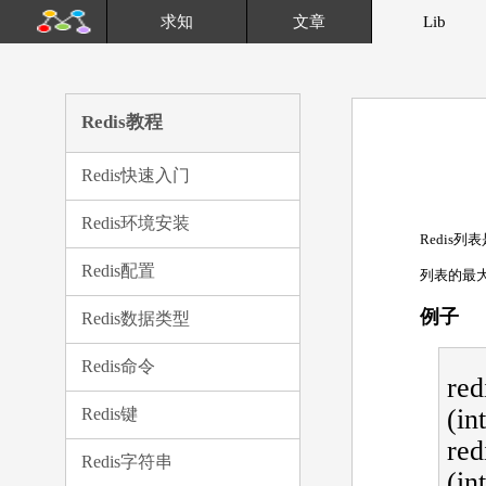
求知
文章
Lib
Redis教程
Redis快速入门
Redis环境安装
Redis
Redis配置
列表的最大长
例子
Redis数据类型
Redis命令
red
(in
Redis键
red
Redis字符串
(in