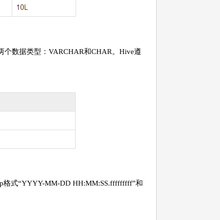
个数据类型：VARCHAR和CHAR。Hive遵
YYY-MM-DD HH:MM:SS.fffffffff”和