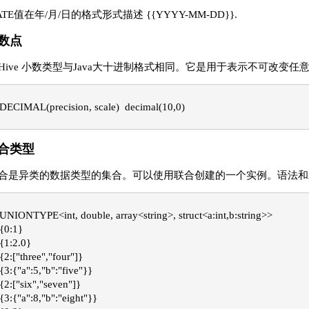
ATE值在年/月/日的格式形式描述 {{YYYY-MM-DD}}.
数点
Hive 小数类型与Java大十进制格式相同。它是用于表示不可改变
DECIMAL(precision, scale)  decimal(10,0) 
合类型
合是异类的数据类型的集合。可以使用联合创建的一个实例。语法和
UNIONTYPE<int, double, array<string>, struct<a:int,b:string>>    

{0:1}   

{1:2.0}   

{2:["three","four"]}   

{3:{"a":5,"b":"five"}}   

{2:["six","seven"]}   

{3:{"a":8,"b":"eight"}}   
