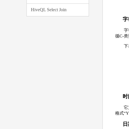
HiveQL Select Join
字
字
循C-
下
时
它
格式“YY
日