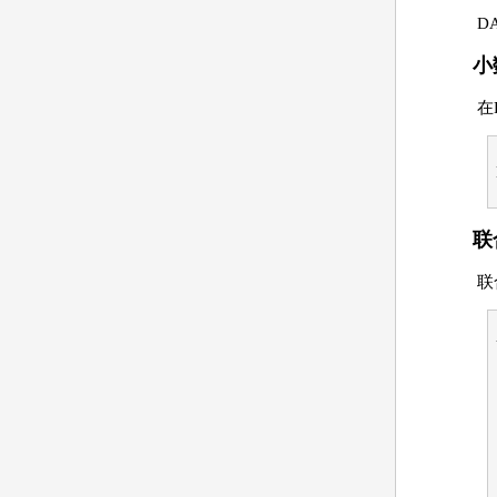
D
小
在
联
联