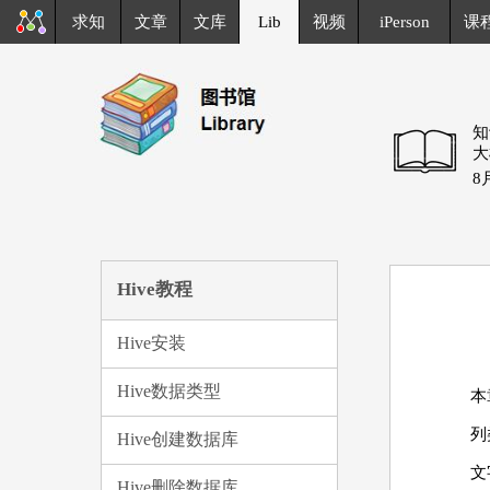
求知
文章
文库
Lib
视频
iPerson
课
知
大
8
Hive教程
Hive安装
Hive数据类型
本
列
Hive创建数据库
文
Hive删除数据库