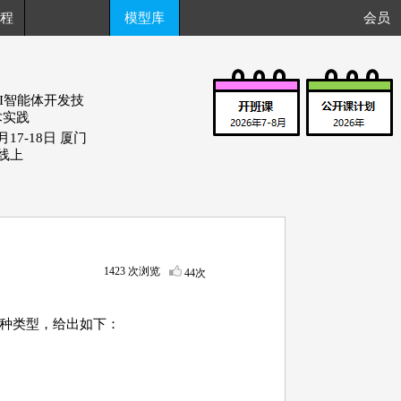
程
模型库
会员
AI智能体开发技
术实践
月17-18日 厦门
+线上
1423 次浏览
44次
四种类型，给出如下：