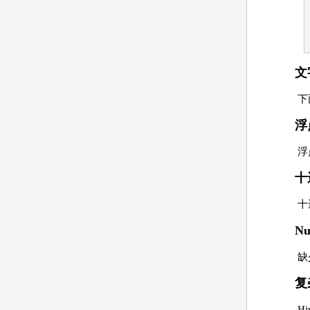
文
下
浮
浮
十
十
Nu
缺
复
H