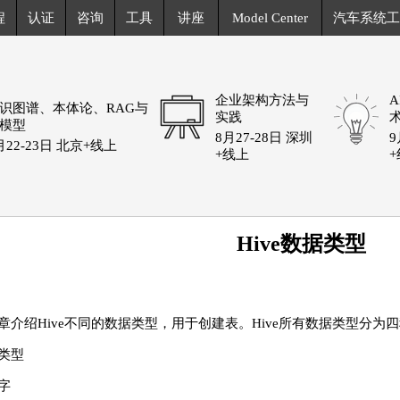
程
认证
咨询
工具
讲座
Model Center
汽车系统工
企业架构方法与
识图谱、本体论、RAG与
实践
模型
8月27-28日 深圳
9
月22-23日 北京+线上
+线上
Hive数据类型
章介绍Hive不同的数据类型，用于创建表。Hive所有数据类型分为
类型
字