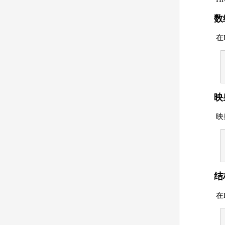
数
在
映
映
结
在