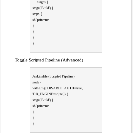
stages {
stage('Build') {
steps {
sh 'printenv'
}
}
}
}
Toggle Scripted Pipeline (Advanced)
Jenkinsfile (Scripted Pipeline)
node {
withEnv(['DISABLE_AUTH=true',
'DB_ENGINE=sqlite']) {
stage('Build') {
sh 'printenv'
}
}
}