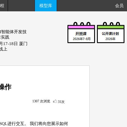
程
模型库
会员
AI智能体开发技
术实践
月17-18日 厦门
+线上
和操作
1307 次浏览
31次
MySQL进行交互。 我们将向您展示如何