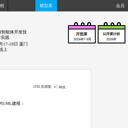
程
模型库
会员
AI智能体开发技
术实践
月17-18日 厦门
+线上
2192 次浏览
86次
的UML建模：