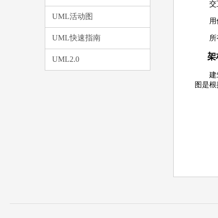
交
UML活动图
用
UML快速指南
所
架
UML2.0
建
图是根