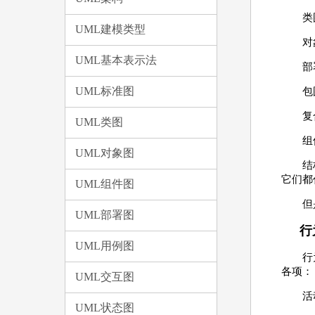
类
UML建模类型
对
UML基本表示法
部
UML标准图
包
复
UML类图
组
UML对象图
结
它们都
UML组件图
但
UML部署图
行
UML用例图
行
各项：
UML交互图
活
UML状态图