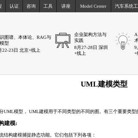
程
认证
咨询
工具
讲座
Model Center
汽车系统工
企业架构方法与
识图谱、本体论、RAG与
实践
模型
8月27-28日 深圳
9
月22-23日 北京+线上
+线上
UML建模类型
分UML模型， UML建模用于不同类型的不同的图。有三个重要类型
构建模:
统结构建模捕捉静态功能。它们包括下列各项：