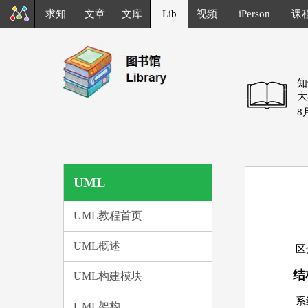
求知
文章
文库
Lib
视频
iPerson
课
知
大
8
UML
UML教程首页
UML概述
区
结
UML构建模块
系
UML架构