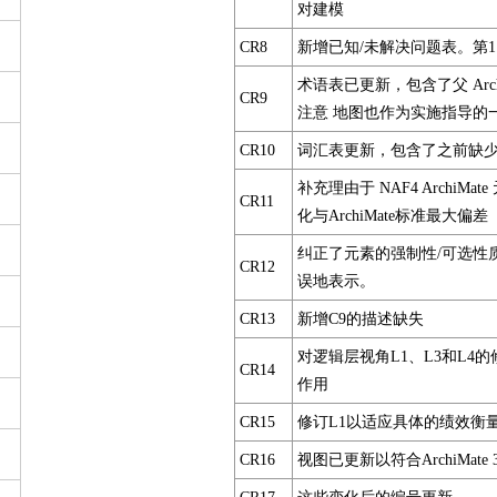
对建模
CR8
新增已知/未解决问题表。第1.
术语表已更新，包含了父 Arch
CR9
注意 地图也作为实施指导的
CR10
词汇表更新，包含了之前缺
补充理由于 NAF4 ArchiMa
CR11
化与ArchiMate标准最大偏差
纠正了元素的强制性/可选性
CR12
误地表示。
CR13
新增C9的描述缺失
对逻辑层视角L1、L3和L4
CR14
作用
CR15
修订L1以适应具体的绩效衡量
CR16
视图已更新以符合ArchiMate 