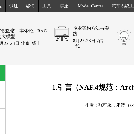
程
认证
咨询
工具
讲座
Model Center
汽车系统工
企业架构方法与实
知识图谱、本体论、RAG
践
与大模型
8月27-28日 深圳
8月22-23日 北京+线上
+线上
1.引言（NAF.4规范：Arc
作者：张可馨，俎涛（