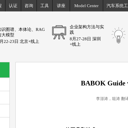
程
认证
咨询
工具
讲座
Model Center
汽车系统工
企业架构方法与实
知识图谱、本体论、RAG
践
与大模型
8月27-28日 深圳
8月22-23日 北京+线上
+线上
BABOK Guid
李澎涛，俎涛 翻译