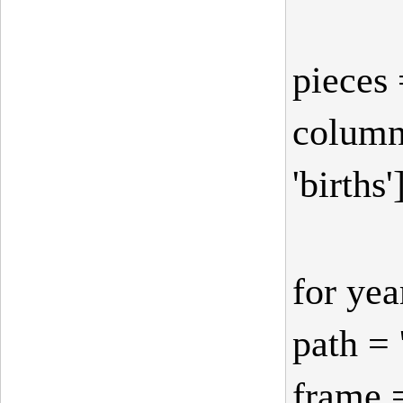
pieces 
columns
'births'
for yea
path =
frame 