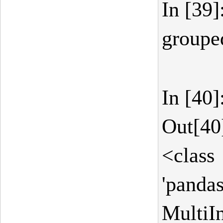
In [39]
groupe
In [40]
Out[40
<class
'panda
MultiIn