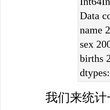
Int64In
Data c
name 2
sex 20
births 
dtypes:
我们来统计