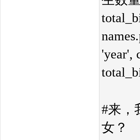
total_b
names.p
'year',
total_bi
#来，
女？