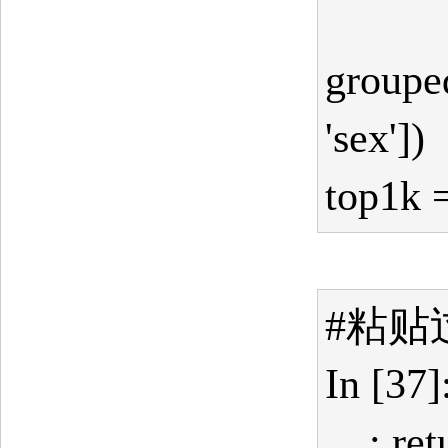
groupe
'sex'])
top1k 
#粘贴
In [37]
....: r