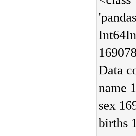
'panda
Int64In
16907
Data c
name 1
sex 16
births 