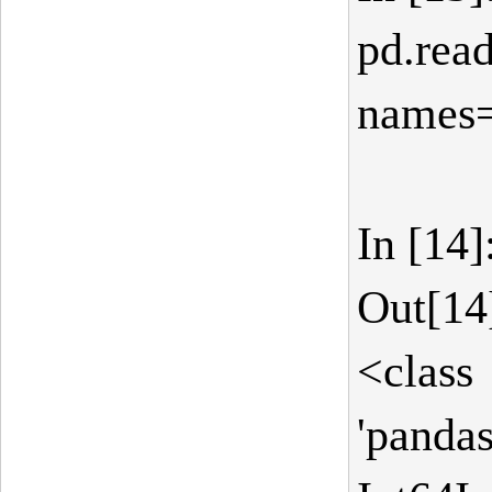
pd.rea
names= 
In [14
Out[14
<class
'panda