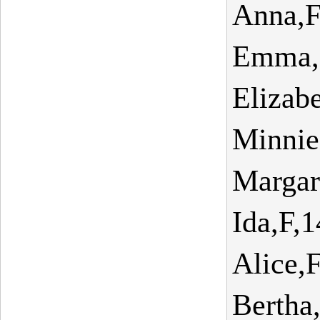
Anna,F
Emma,
Elizab
Minnie
Margar
Ida,F,
Alice,
Bertha