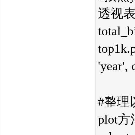
透视
total_b
top1k.p
'year',
#整理以
plo