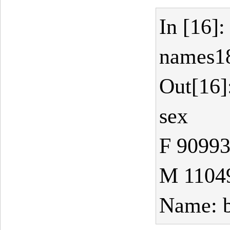
In [16]:
names18
Out[16]
sex
F 9099
M 1104
Name: bi