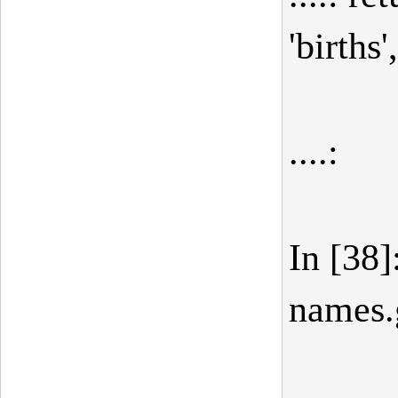
'births
....:
In [38]
names.g