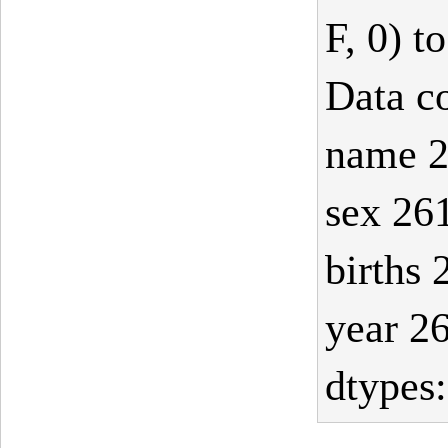
F, 0) t
Data c
name 2
sex 26
births 
year 2
dtypes: