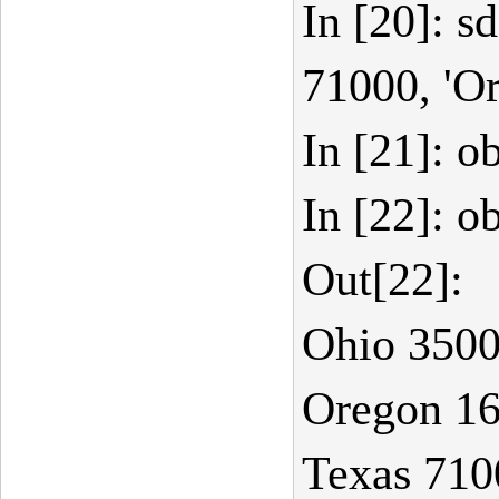
In [20]: s
71000, 'Or
In [21]: o
In [22]: o
Out[22]:
Ohio 350
Oregon 1
Texas 710