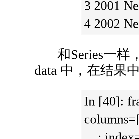
3 2001 Ne
4 2002 Ne
和Series
data 中，在结
In [40]: 
columns=['y
....: index=