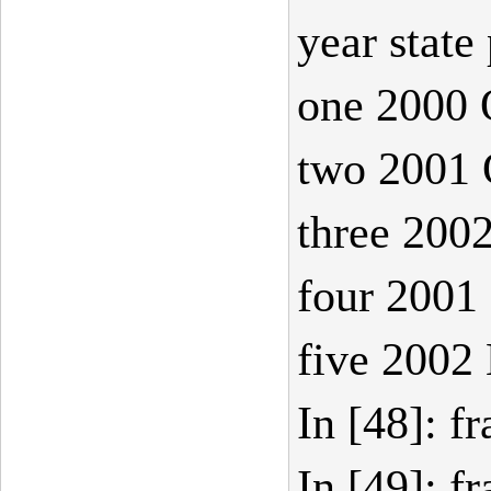
year state
one 2000 
two 2001 
three 2002
four 2001
five 2002
In [48]: f
In [49]: f