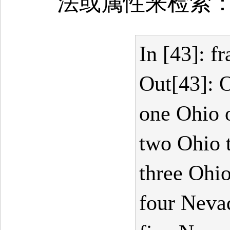
法或属性来检索
In [43]: f
Out[43]: 
one Ohio 
two Ohio 
three Ohio
four Neva