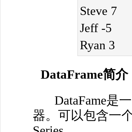
Steve 7
Jeff -5
Ryan 3
DataFrame简介
DataFame
器。可以包含一
Series。