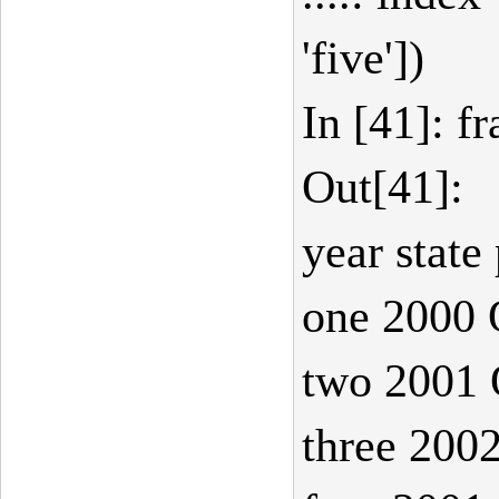
'five'])
In [41]: f
Out[41]:
year state
one 2000 
two 2001 
three 200