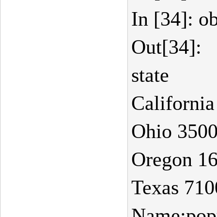
In [34]: o
Out[34]:
state
Californi
Ohio 350
Oregon 1
Texas 710
Name:popu