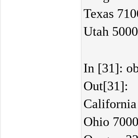
Texas 710
Utah 5000
In [31]: o
Out[31]:
Californi
Ohio 700