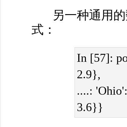
另一种通用的
式：
In [57]: p
2.9},
....: 'Ohio
3.6}}