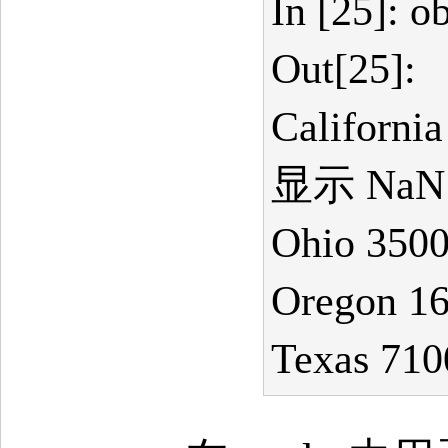
In [25]: o
Out[25]:
Californ
显示 NaN（
Ohio 350
Oregon 1
Texas 710