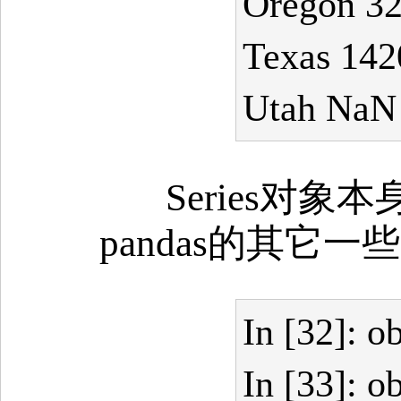
Oregon 3
Texas 142
Utah NaN
Series对
pandas的其它
In [32]: o
In [33]: o