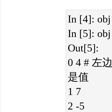
In [4]: obj
In [5]: obj
Out[5]:
0 4 #
是值
1 7
2 -5