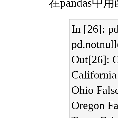
在pandas中用
In [26]: pd
pd.notnull
Out[26]: 
California
Ohio Fals
Oregon Fa