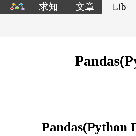
Lib
求知
文章
Pandas(Py
Pandas(Python D