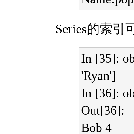
Series的
In [35]: ob
'Ryan']
In [36]: ob
Out[36]:
Bob 4