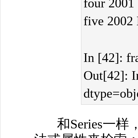
four 2001
five 2002
In [42]: 
Out[42]: I
dtype=obj
和Series一