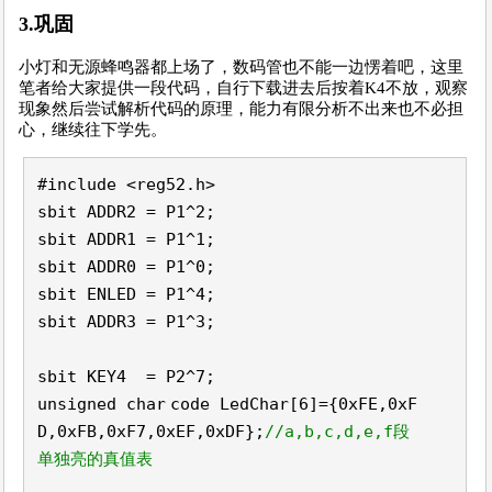
3.巩固
小灯和无源蜂鸣器都上场了，数码管也不能一边愣着吧，这里
笔者给大家提供一段代码，自行下载进去后按着K4不放，观察
现象然后尝试解析代码的原理，能力有限分析不出来也不必担
心，继续往下学先。
#include <reg52.h>
sbit ADDR2 = P1^2;
sbit ADDR1 = P1^1;
sbit ADDR0 = P1^0;
sbit ENLED = P1^4;
sbit ADDR3 = P1^3;
sbit KEY4 = P2^7;
unsigned
char
code LedChar[6]={0xFE,0xF
D,0xFB,0xF7,0xEF,0xDF};
//a,b,c,d,e,f段
单独亮的真值表