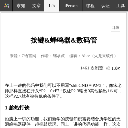
求知
文章
Lib
iPerson
课程
认证
工具
目录
按键&蜂鸣器&数码管
来源：C语言网 作者：继承叔 编辑：Alice（火龙果软件）
1461 次浏览
13次
在上一讲的代码中我们可以不用写“sbit GND = P2^3;”，像宋老
师那样直接在开头“P2 = 0xF7;”仅让P2.3输出0其他输出1即可，
这样P2.7就有被拉低的条件了。
1.趁热打铁
沿袭上一讲的功能，我们新学的按键知识需要结合所学过的无
源蜂鸣器硬件一起捣鼓玩玩。同上一讲的代码功能一样，这次