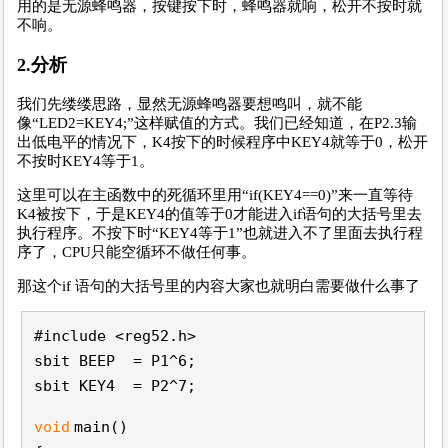
用的是无源蜂鸣器，按键按下时，蜂鸣器就响，松开不按时就
不响。
2.分析
我们先缕缕思路，显然无源蜂鸣器要想鸣叫，就不能
像“LED2=KEY4;”这样赋值的方式。我们已经知道，在P2.3输
出低电平的情况下，K4按下的时候程序中KEY4就等于0，松开
不按时KEY4等于1。
这里可以在主函数中的死循环里用“if(KEY4==0)”来一直等待
K4被按下，于是KEY4的值等于0才能进入if语句的大括号里去
执行程序。不按下时“KEY4等于1”也就进入不了里面去执行程
序了，CPU只能空循环不做任何事。
那这个if 语句的大括号里的内容大家也就明白需要做什么事了
#include <reg52.h>
sbit BEEP = P1^6;
sbit KEY4 = P2^7;
void
main()