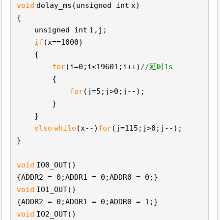
void
delay_ms(unsigned
int
x)
{
unsigned
int
i,j;
if
(x==1000)
{
for
(i=0;i<19601;i++)
//延时1s
{
for
(j=5;j>0;j--);
}
}
else
while
(x--)
for
(j=115;j>0;j--);
}
void
IO0_OUT()
{ADDR2 = 0;ADDR1 = 0;ADDR0 = 0;}
void
IO1_OUT()
{ADDR2 = 0;ADDR1 = 0;ADDR0 = 1;}
void
IO2_OUT()