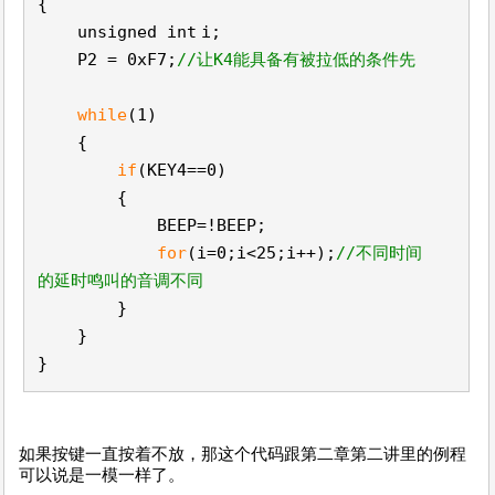
{
unsigned
int
i;
P2 = 0xF7;
//让K4能具备有被拉低的条件先
while
(1)
{
if
(KEY4==0)
{
BEEP=!BEEP;
for
(i=0;i<25;i++);
//不同时间
的延时鸣叫的音调不同
}
}
}
如果按键一直按着不放，那这个代码跟第二章第二讲里的例程
可以说是一模一样了。