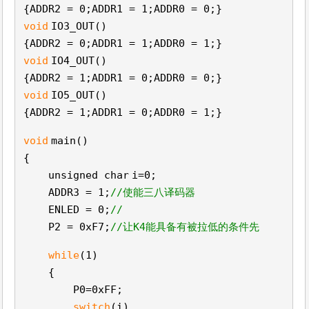
{ADDR2 = 0;ADDR1 = 1;ADDR0 = 0;}
void
IO3_OUT()
{ADDR2 = 0;ADDR1 = 1;ADDR0 = 1;}
void
IO4_OUT()
{ADDR2 = 1;ADDR1 = 0;ADDR0 = 0;}
void
IO5_OUT()
{ADDR2 = 1;ADDR1 = 0;ADDR0 = 1;}
void
main()
{
unsigned
char
i=0;
ADDR3 = 1;
//使能三八译码器
ENLED = 0;
//
P2 = 0xF7;
//让K4能具备有被拉低的条件先
while
(1)
{
P0=0xFF;
switch
(i)