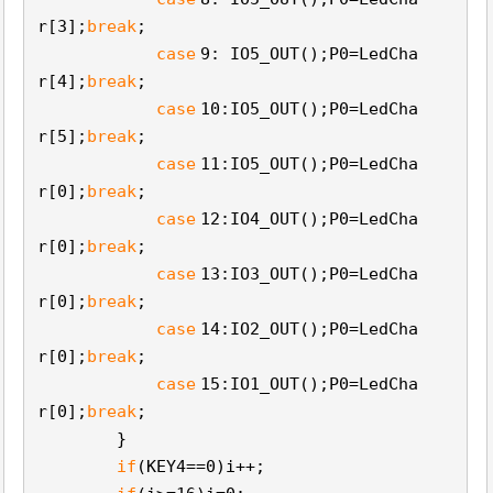
r[3];
break
;
case
9: IO5_OUT();P0=LedCha
r[4];
break
;
case
10:IO5_OUT();P0=LedCha
r[5];
break
;
case
11:IO5_OUT();P0=LedCha
r[0];
break
;
case
12:IO4_OUT();P0=LedCha
r[0];
break
;
case
13:IO3_OUT();P0=LedCha
r[0];
break
;
case
14:IO2_OUT();P0=LedCha
r[0];
break
;
case
15:IO1_OUT();P0=LedCha
r[0];
break
;
}
if
(KEY4==0)i++;