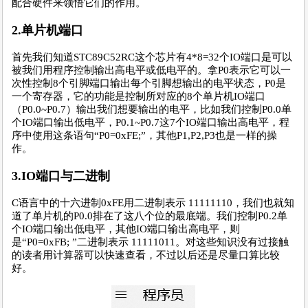
配合硬件来领悟它们的作用。
2.单片机端口
首先我们知道STC89C52RC这个芯片有4*8=32个IO端口是可以
被我们用程序控制输出高电平或低电平的。拿P0表示它可以一
次性控制8个引脚端口输出每个引脚想输出的电平状态，P0是
一个寄存器，它的功能是控制所对应的8个单片机IO端口
（P0.0~P0.7）输出我们想要输出的电平，比如我们控制P0.0单
个IO端口输出低电平，P0.1~P0.7这7个IO端口输出高电平，程
序中使用这条语句“P0=0xFE;”，其他P1,P2,P3也是一样的操
作。
3.IO端口与二进制
C语言中的十六进制0xFE用二进制表示 11111110，我们也就知
道了单片机的P0.0排在了这八个位的最底端。我们控制P0.2单
个IO端口输出低电平，其他IO端口输出高电平，则
是“P0=0xFB; ”二进制表示 11111011。对这些知识没有过接触
的读者用计算器可以快速查看，不过以后还是尽量口算比较
好。