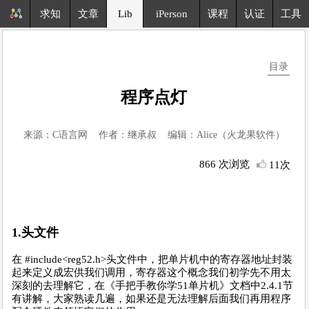
求知
文章
Lib
iPerson
课程
认证
工具
目录
程序点灯
来源：C语言网 作者：继承叔 编辑：Alice（火龙果软件）
866 次浏览
11次
1.头文件
在 #include<reg52.h>头文件中，把单片机中的寄存器地址封装
起来定义成宏供我们调用，寄存器这个概念我们初学先不用太
深刻的去理解它，在《手把手教你学51单片机》文档中2.4.1节
有讲解，大家熟读几遍，如果还是无法理解后面我们再用程序