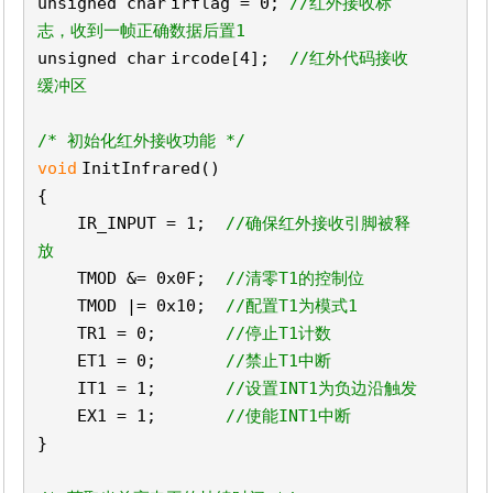
unsigned
char
irflag = 0;
//红外接收标
志，收到一帧正确数据后置1
unsigned
char
ircode[4];
//红外代码接收
缓冲区
/* 初始化红外接收功能 */
void
InitInfrared()
{
IR_INPUT = 1;
//确保红外接收引脚被释
放
TMOD &= 0x0F;
//清零T1的控制位
TMOD |= 0x10;
//配置T1为模式1
TR1 = 0;
//停止T1计数
ET1 = 0;
//禁止T1中断
IT1 = 1;
//设置INT1为负边沿触发
EX1 = 1;
//使能INT1中断
}