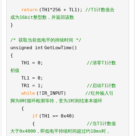
return
(TH1*256 + TL1);
//T1计数值合
成为16bit整型数，并返回该数
}
/* 获取当前低电平的持续时间 */
unsigned
int
GetLowTime()
{
TH1 = 0;
//清零T1计数
初值
TL1 = 0;
TR1 = 1;
//启动T1计数
while
(!IR_INPUT)
//红外输入引
脚为0时循环检测等待，变为1时则结束本循环
{
if
(TH1 >= 0x40)
{
//当T1计数值
大于0x4000，即低电平持续时间超过约18ms时，