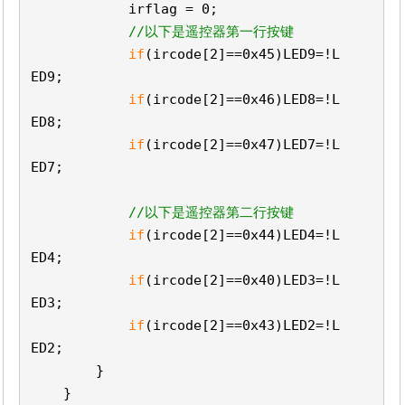
irflag = 0;
//以下是遥控器第一行按键
if
(ircode[2]==0x45)LED9=!L
ED9;
if
(ircode[2]==0x46)LED8=!L
ED8;
if
(ircode[2]==0x47)LED7=!L
ED7;
//以下是遥控器第二行按键
if
(ircode[2]==0x44)LED4=!L
ED4;
if
(ircode[2]==0x40)LED3=!L
ED3;
if
(ircode[2]==0x43)LED2=!L
ED2;
}
}