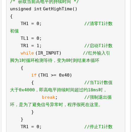
/* 获取当前高电平的持续时间 */
unsigned
int
GetHighTime()
{
TH1 = 0;
//清零T1计数
初值
TL1 = 0;
TR1 = 1;
//启动T1计数
while
(IR_INPUT)
//红外输入引
脚为1时循环检测等待，变为0时则结束本循环
{
if
(TH1 >= 0x40)
{
//当T1计数值
大于0x4000，即高电平持续时间超过约18ms时，
break
;
//强制退出循
环，是为了避免信号异常时，程序假死在这里。
}
}
TR1 = 0;
//停止T1计数