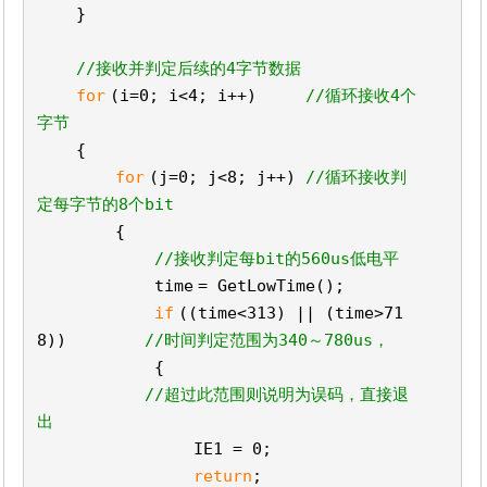
}
//接收并判定后续的4字节数据
for
(i=0; i<4; i++)
//循环接收4个
字节
{
for
(j=0; j<8; j++)
//循环接收判
定每字节的8个bit
{
//接收判定每bit的560us低电平
time
= GetLowTime();
if
((
time
<313) || (
time
>71
8))
//时间判定范围为340～780us，
{
//超过此范围则说明为误码，直接退
出
IE1 = 0;
return
;