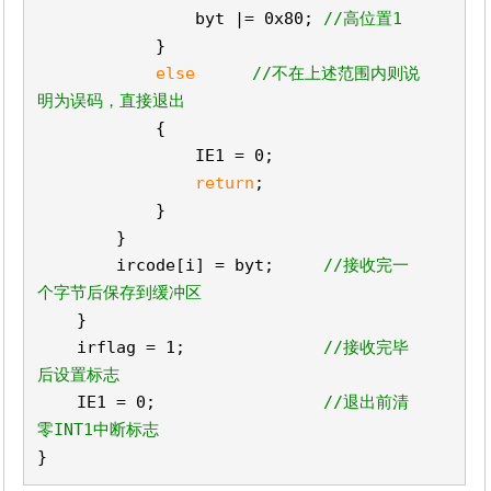
byt |= 0x80;
//高位置1
}
else
//不在上述范围内则说
明为误码，直接退出
{
IE1 = 0;
return
;
}
}
ircode[i] = byt;
//接收完一
个字节后保存到缓冲区
}
irflag = 1;
//接收完毕
后设置标志
IE1 = 0;
//退出前清
零INT1中断标志
}