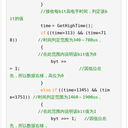
}
//接收每bit高电平时间，判定该b
it的值
time
= GetHighTime();
if
((
time
>313) && (
time
<71
8))
//时间判定范围为340～780us，
{
//在此范围内说明该bit值为0
byt >>
= 1;
//因低位在
先，所以数据右移，高位为0
}
else
if
((
time
>1345) && (
tim
e
<1751))
//时间判定范围为1460～1900us，
{
//在此范围内说明该bit值为1
byt >>= 1;
//因低位在
先，所以数据右移，