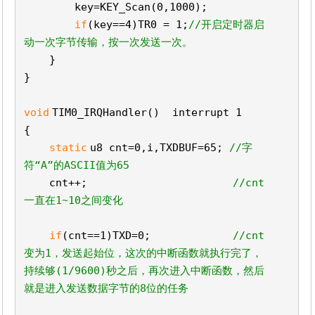
key=KEY_Scan(0,1000);
if
(key==4)TR0 = 1;
//开启定时器启
动一次字节传输，按一次发送一次。
}
}
void
TIM0_IRQHandler() interrupt 1
{
static
u8 cnt=0,i,TXDBUF=65;
//字
符“A”的ASCII值为65
cnt++;
//cnt
一直在1~10之间变化
if
(cnt==1)TXD=0;
//cnt
变为1，发送起始位，这次的中断函数就执行完了，
持续够(1/9600)秒之后，再次进入中断函数，然后
就是进入发送数据字节的8位的任务