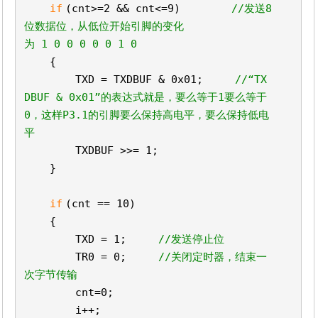
if
(cnt>=2 && cnt<=9)
//发送8
位数据位，从低位开始引脚的变化
为 1 0 0 0 0 0 1 0
{
TXD = TXDBUF & 0x01;
//“TX
DBUF & 0x01”的表达式就是，要么等于1要么等于
0，这样P3.1的引脚要么保持高电平，要么保持低电
平
TXDBUF >>= 1;
}
if
(cnt == 10)
{
TXD = 1;
//发送停止位
TR0 = 0;
//关闭定时器，结束一
次字节传输
cnt=0;
i++;