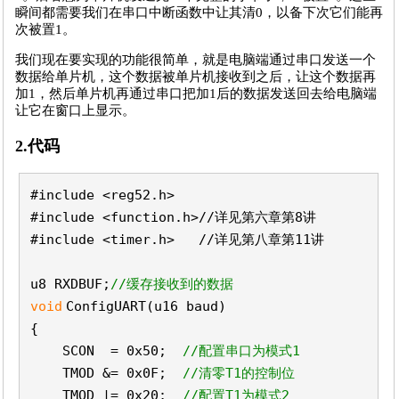
瞬间都需要我们在串口中断函数中让其清0，以备下次它们能再
次被置1。
我们现在要实现的功能很简单，就是电脑端通过串口发送一个
数据给单片机，这个数据被单片机接收到之后，让这个数据再
加1，然后单片机再通过串口把加1后的数据发送回去给电脑端
让它在窗口上显示。
2.代码
#include <reg52.h>
#include <function.h>//详见第六章第8讲
#include <timer.h> //详见第八章第11讲
u8 RXDBUF;
//缓存接收到的数据
void
ConfigUART(u16 baud)
{
SCON = 0x50;
//配置串口为模式1
TMOD &= 0x0F;
//清零T1的控制位
TMOD |= 0x20;
//配置T1为模式2