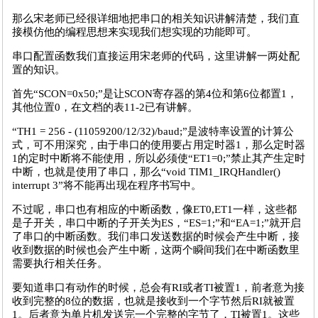
那么宋老师已经很详细地把串口的相关知识讲解清楚，我们直
接模仿他的编程思想来实现我们想实现的功能即可。
串口配置函数我们直接运用宋老师的代码，这里讲解一两处配
置的知识。
首先“SCON=0x50;”是让SCON寄存器的第4位和第6位都置1，
其他位置0，在文档的表11-2已有讲解。
“TH1 = 256 - (11059200/12/32)/baud;”是波特率设置的计算公
式，可不用深究，由于串口的使用要占用定时器1，那么定时器
1的定时中断将不能使用，所以必须使“ET1=0;”禁止其产生定时
中断，也就是使用了串口，那么“void TIM1_IRQHandler()
interrupt 3”将不能再出现在程序书写中。
不过呢，串口也有相应的中断函数，像ET0,ET1一样，这些都
是子开关，串口中断的子开关为ES，“ES=1;”和“EA=1;”就开启
了串口的中断函数。我们串口发送数据的时候会产生中断，接
收到数据的时候也会产生中断，这两个瞬间我们在中断函数里
需要执行相关任务。
要知道串口有动作的时候，总会有RI或者TI被置1，前者意为接
收到完整的8位的数据，也就是接收到一个字节然后RI就被置
1。后者意为单片机发送完一个完整的字节了，TI被置1。这些