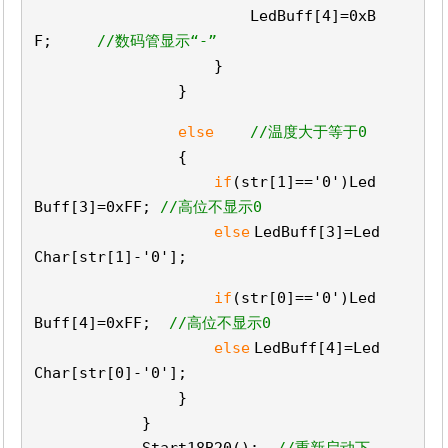
LedBuff[4]=0xB
F;
//数码管显示“-”
}
}
else
//温度大于等于0
{
if
(str[1]==
'0'
)Led
Buff[3]=0xFF;
//高位不显示0
else
LedBuff[3]=Led
Char[str[1]-
'0'
];
if
(str[0]==
'0'
)Led
Buff[4]=0xFF;
//高位不显示0
else
LedBuff[4]=Led
Char[str[0]-
'0'
];
}
}