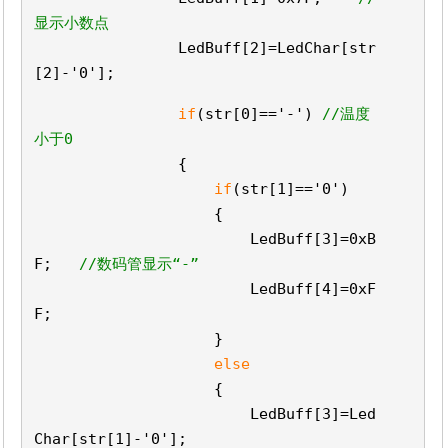
显示小数点
LedBuff[2]=LedChar[str
[2]-
'0'
];
if
(str[0]==
'-'
)
//温度
小于0
{
if
(str[1]==
'0'
)
{
LedBuff[3]=0xB
F;
//数码管显示“-”
LedBuff[4]=0xF
F;
}
else
{
LedBuff[3]=Led
Char[str[1]-
'0'
];