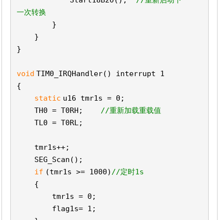
Start18B20();
//重新启动下
一次转换
}
}
}
void
TIM0_IRQHandler() interrupt 1
{
static
u16 tmr1s = 0;
TH0 = T0RH;
//重新加载重载值
TL0 = T0RL;
tmr1s++;
SEG_Scan();
if
(tmr1s >= 1000)
//定时1s
{
tmr1s = 0;
flag1s= 1;