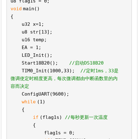
u8 flag1s = 0;
void
main()
{
u32 x=1;
u8 str[13];
u16 temp;
EA = 1;
LED_Init();
Start18B20();
//启动DS18B20
TIM0_Init(1000,33);
//定时1ms，33是
微调使定时精度更高，每次微调都由中断函数里的内
容而决定
ConfigUART(9600);
while
(1)
{
if
(flag1s)
//每秒更新一次温度
{
flag1s = 0;